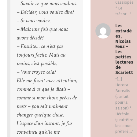
– Savoir ce que nous voulons.
Cassiopée
* Le
– Décider, vous voulez dire?
trésor ..."
– Si vous voulez.
Les
– Mais une fois que nous
extradé
es,
avons décidé?
Nicolas
– Ensuite… ce n’est pas
Feuz –
Les
toujours facile. Mais au
petites
moins, c’est possible.
lectures
de
– Vous croyez cela?
Scarlett
Elle me fixait avec attention,
"[…]
Horora
comme si ce que je disais –
Borealis
comme si mon choix précis de
(parfait
pour la
mots – pouvait vraiment
saison) *
changer quelque chose.
Hérésix
(peut-être
L’espace d’un instant, je fus
bien mon
convaincu qu’elle me
préféré ..."