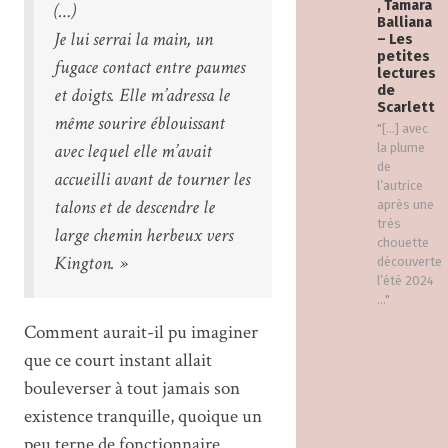
, Tamara
(…)
Balliana
Je lui serrai la main, un
– Les
petites
fugace contact entre paumes
lectures
de
et doigts. Elle m’adressa le
Scarlett
même sourire éblouissant
"[…] avec
avec lequel elle m’avait
la plume
de
accueilli avant de tourner les
l’autrice
talons et de descendre le
après une
très
large chemin herbeux vers
chouette
Kington. »
découverte
l’été 2024
..."
Comment aurait-il pu imaginer
que ce court instant allait
bouleverser à tout jamais son
existence tranquille, quoique un
peu terne de fonctionnaire