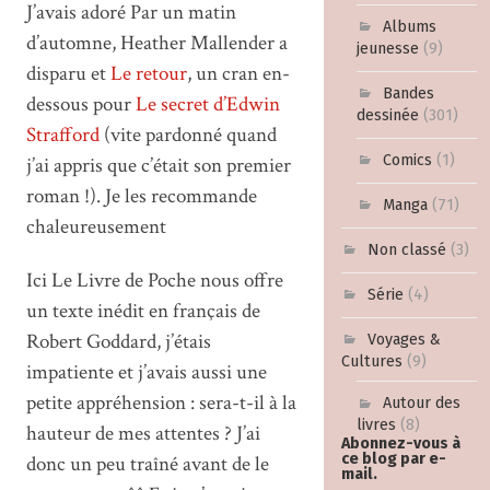
J’avais adoré Par un matin
Albums
d’automne, Heather Mallender a
jeunesse
(9)
disparu et
Le retour
, un cran en-
Bandes
dessous pour
Le secret d’Edwin
dessinée
(301)
Strafford
(vite pardonné quand
Comics
(1)
j’ai appris que c’était son premier
roman !). Je les recommande
Manga
(71)
chaleureusement
Non classé
(3)
Ici Le Livre de Poche nous offre
Série
(4)
un texte inédit en français de
Robert Goddard, j’étais
Voyages &
Cultures
(9)
impatiente et j’avais aussi une
petite appréhension : sera-t-il à la
Autour des
livres
(8)
hauteur de mes attentes ? J’ai
Abonnez-vous à
ce blog par e-
donc un peu traîné avant de le
mail.