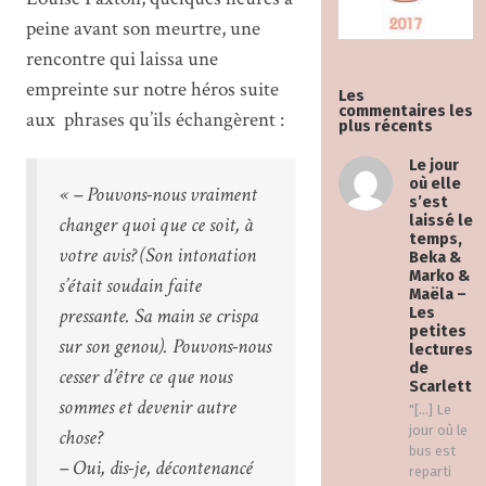
peine avant son meurtre, une
rencontre qui laissa une
empreinte sur notre héros suite
Les
commentaires les
aux phrases qu’ils échangèrent :
plus récents
Le jour
où elle
« – Pouvons-nous vraiment
s’est
changer quoi que ce soit, à
laissé le
temps,
votre avis? (Son intonation
Beka &
Marko &
s’était soudain faite
Maëla –
pressante. Sa main se crispa
Les
petites
sur son genou). Pouvons-nous
lectures
de
cesser d’être ce que nous
Scarlett
sommes et devenir autre
"[…] Le
jour où le
chose?
bus est
– Oui, dis-je, décontenancé
reparti