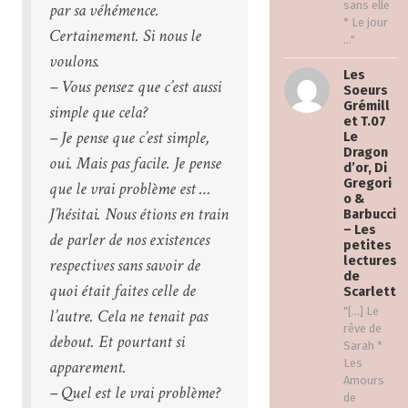
sans elle
par sa véhémence.
* Le jour
Certainement. Si nous le
..."
voulons.
Les
– Vous pensez que c’est aussi
Soeurs
Grémill
simple que cela?
et T.07
– Je pense que c’est simple,
Le
Dragon
oui. Mais pas facile. Je pense
d’or, Di
Gregori
que le vrai problème est …
o &
J’hésitai. Nous étions en train
Barbucci
– Les
de parler de nos existences
petites
lectures
respectives sans savoir de
de
quoi était faites celle de
Scarlett
"[…] Le
l’autre. Cela ne tenait pas
rêve de
debout. Et pourtant si
Sarah *
apparement.
Les
Amours
– Quel est le vrai problème?
de