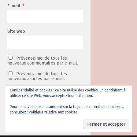
E-mail
*
Site web
Prévenez-moi de tous les
nouveaux commentaires par e-mail.
Prévenez-moi de tous les
nouveaux articles par e-mail.
Confidentialité et cookies : ce site utilise des cookies. En continuant à
utiliser ce site Web, vous acceptez leur utilisation.
Ce site utilise Akismet pour
réduire les indésirables.
En
Pour en savoir plus, notamment sur la façon de contrôler les cookies,
savoir plus sur la façon dont les
consultez :
Politique relative aux cookies
données de vos commentaires
sont traitées
.