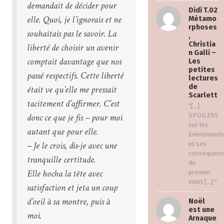
demandait de décider pour
Didi T.02
elle. Quoi, je l’ignorais et ne
Métamo
rphoses
souhaitais pas le savoir. La
,
Christia
liberté de choisir un avenir
n Galli –
comptait davantage que nos
Les
petites
passé respectifs. Cette liberté
lectures
de
était ve qu’elle me pressait
Scarlett
tacitement d’affirmer. C’est
"[…]
donc ce que je fis – pour moi
SPOILERS
sur les
autant que pour elle.
événements
– Je le crois, dis-je avec une
et ses
conséquenc
tranquille certitude.
du
Elle hocha la tête avec
premier
volet […] "
satisfaction et jeta un coup
d’oeil à sa montre, puis à
Noël
est une
moi.
Arnaque