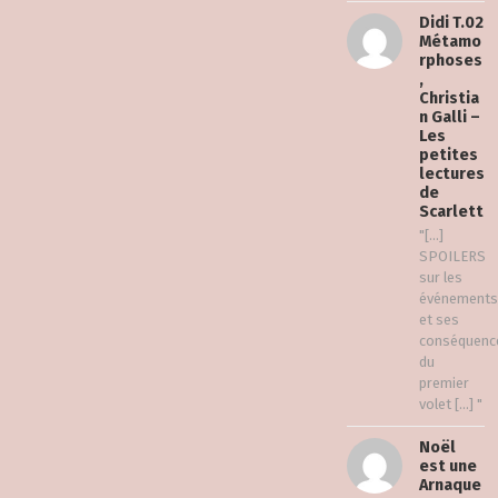
Didi T.02
Métamo
rphoses
,
Christia
n Galli –
Les
petites
lectures
de
Scarlett
"[…]
SPOILERS
sur les
événements
et ses
conséquenc
du
premier
volet […] "
Noël
est une
Arnaque