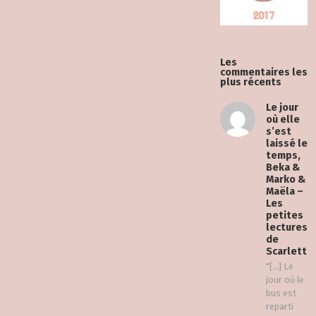
Les
commentaires les
plus récents
Le jour
où elle
s’est
laissé le
temps,
Beka &
Marko &
Maëla –
Les
petites
lectures
de
Scarlett
"[…] Le
jour où le
bus est
reparti