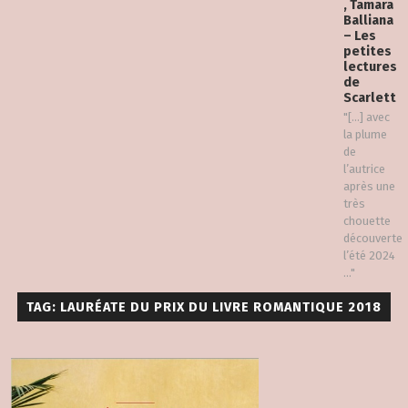
, Tamara
Balliana
– Les
petites
lectures
de
Scarlett
"[…] avec
la plume
de
l’autrice
après une
très
chouette
découverte
l’été 2024
..."
TAG: LAURÉATE DU PRIX DU LIVRE ROMANTIQUE 2018