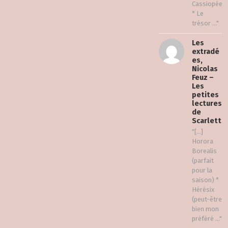
Cassiopée
* Le
trésor ..."
Les
extradé
es,
Nicolas
Feuz –
Les
petites
lectures
de
Scarlett
"[…]
Horora
Borealis
(parfait
pour la
saison) *
Hérésix
(peut-être
bien mon
préféré ..."