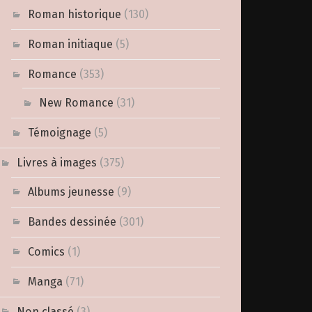
Roman historique
(130)
Roman initiaque
(5)
Romance
(353)
New Romance
(31)
Témoignage
(5)
Livres à images
(375)
Albums jeunesse
(9)
Bandes dessinée
(301)
Comics
(1)
Manga
(71)
Non classé
(3)