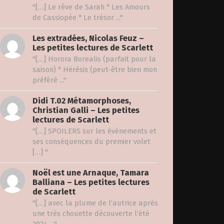
"[…] Le rêve de Sarah * Les Amours
de Cassiopée * Le trésor ..."
Les extradées, Nicolas Feuz –
Les petites lectures de Scarlett
"[…] Horora Borealis (parfait pour la
saison) * Hérésix (peut-être bien mon
préféré ..."
Didi T.02 Métamorphoses,
Christian Galli – Les petites
lectures de Scarlett
"[…] SPOILERS sur les événements et
ses conséquences du premier volet
[…] "
Noël est une Arnaque, Tamara
Balliana – Les petites lectures
de Scarlett
"[…] avec la plume de l’autrice après
une très chouette découverte l’été