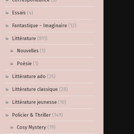
Essais
(4)
Fantastique – Imaginaire
(12)
Littérature
(811)
Nouvelles
(1)
Poésie
(1)
Littérature ado
(25)
Littérature classique
(28)
Littérature jeunesse
(10)
Policier & Thriller
(149)
Cosy Mystery
(19)