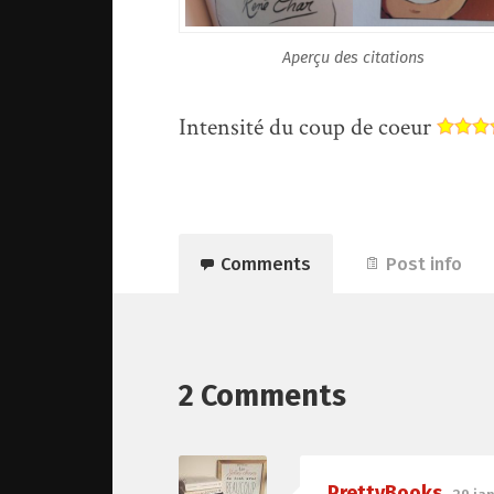
Aperçu des citations
Intensité du coup de coeur
Comments
Post info
2 Comments
PrettyBooks