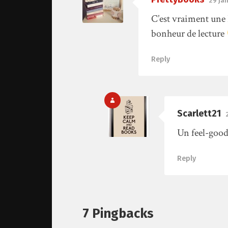
29 ja
C’est vraiment une 
bonheur de lecture
Reply
Scarlett21
Un feel-goo
Reply
7 Pingbacks