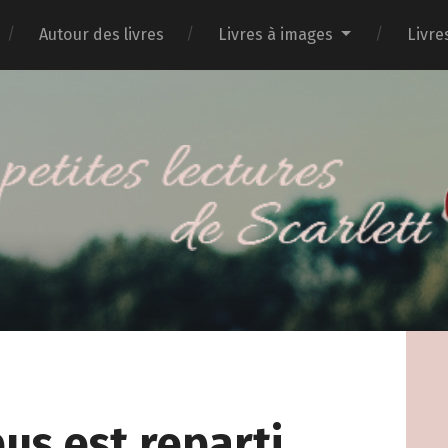
Autour des livres
Livres à images
Livre
bus est reparti