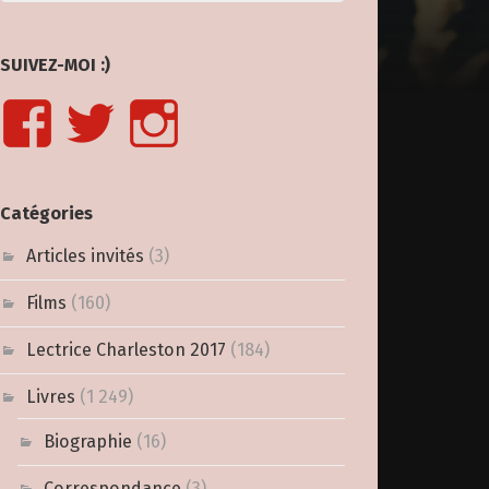
SUIVEZ-MOI :)
Catégories
Articles invités
(3)
Films
(160)
Lectrice Charleston 2017
(184)
Livres
(1 249)
Biographie
(16)
Correspondance
(3)