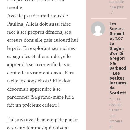
sans elle
famille.
* Le jour
..."
Avec le passé tumultueux de
Paulina, Alicia doit aussi faire
Les
Soeurs
face à ses propres démons, ses
Grémill
et T.07
erreurs dont elle paie aujourd’hui
Le
le prix. En explorant ses racines
Dragon
d’or, Di
espagnoles et allemandes, elle
Gregori
o &
apprend à se créer enfin la vie
Barbucci
dont elle a vraiment envie. Fera-
– Les
petites
t-elle les bons choix? Elle doit
lectures
désormais apprendre à se
de
Scarlett
pardonner !Sa grand-mère lui a
"[…] Le
fait un précieux cadeau !
rêve de
Sarah *
Les
J’ai suivi avec beaucoup de plaisir
Amours
ces deux femmes qui doivent
de