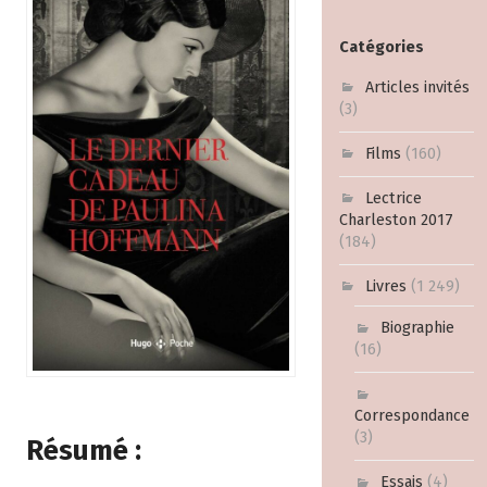
Catégories
Articles invités
(3)
Films
(160)
Lectrice
Charleston 2017
(184)
Livres
(1 249)
Biographie
(16)
Correspondance
(3)
Résumé :
Essais
(4)