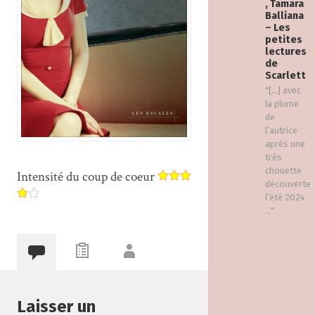
, Tamara
Balliana
– Les
petites
lectures
de
Scarlett
"[…] avec
la plume
de
l’autrice
après une
très
chouette
Intensité du coup de coeur
découverte
l’été 2024
..."
Laisser un