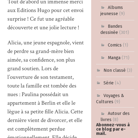
Tout de’abord un immense merci
Albums
aux Editions Hugo pour cet envoi
jeunesse
(9)
surprise ! Ce fut une agréable
Bandes
découverte et une jolie lecture !
dessinée
(301)
Alicia, une jeune espagnole, vient
Comics
(1)
de perdre sa grand-mère bien
Manga
(71)
aimée, sa confidence, son plus
grand soutien. Lors de
Non classé
(3)
l’ouverture de son testament,
Série
(4)
toute la famille est tombée des
nues : Paulina possédait un
Voyages &
Cultures
(9)
appartement à Berlin et elle le
lègue à sa petite fille Alicia. Cette
Autour des
dernière vient de divorcer, et elle
livres
(8)
Abonnez-vous à
est complètement perdue
ce blog par e-
mail.
émotionnellement. Elle décide