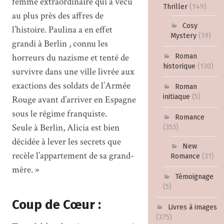
femme extraordinaire qui a vécu
Thriller
(149)
au plus près des affres de
Cosy
l’histoire. Paulina a en effet
Mystery
(19)
grandi à Berlin , connu les
horreurs du nazisme et tenté de
Roman
historique
(130)
survivre dans une ville livrée aux
exactions des soldats de l’Armée
Roman
initiaque
(5)
Rouge avant d’arriver en Espagne
sous le régime franquiste.
Romance
Seule à Berlin, Alicia est bien
(353)
décidée à lever les secrets que
New
recèle l’appartement de sa grand-
Romance
(31)
mère. »
Témoignage
(5)
Coup de Cœur :
Livres à images
(375)