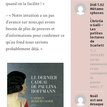
quand on la facilite ! »
Didi T.02
Métamo
rphoses
– « Notre intuition a un pas
,
d’avance sur nous,qui avons
Christia
n Galli –
besoin de plus de preuves et
Les
petites
d’informations pour confirmer ce
lectures
qu’au fond nous savions
de
Scarlett
probablement déjà. »
"[…]
SPOILERS
sur les
événements
et ses
conséquenc
du
premier
volet […] "
Noël
est une
Arnaque