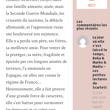
une famille aimante, aisée, mais
la Seconde Guerre Mondiale, les
cruautés du nazisme, la débâcle
Les
commentaires les
allemande, et l’oppression russe
plus récents
ont bouleversé son existence.
Le jour
Elle y a perdu son père, ses frères,
où elle
s’est
sa meilleure amie. Pour tenter de
laissé le
la protéger, sa mère, fragilisée et
temps,
Beka &
épuisée par ces longues années de
Marko &
Maëla –
terreurs, l’a emmenée en
Les
Espagne, où elles ont connu le
petites
lectures
régime de Franco…
de
Scarlett
Heureusement, elle a fait preuve
"[…] Le
d’une grande force de caractère,
jour où le
elle s’est battue pour surmonter
bus est
reparti
les épreuves et se créer une