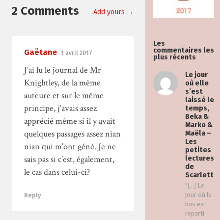
2 Comments
Add yours →
Les
commentaires les
Gaëtane
1 avril 2017
plus récents
J’ai lu le journal de Mr
Le jour
Knightley, de la même
où elle
s’est
auteure et sur le même
laissé le
principe, j’avais assez
temps,
Beka &
apprécié même si il y avait
Marko &
quelques passages assez nian
Maëla –
Les
nian qui m’ont géné. Je ne
petites
sais pas si c’est, également,
lectures
de
le cas dans celui-ci?
Scarlett
"[…] Le
jour où le
Reply
bus est
reparti