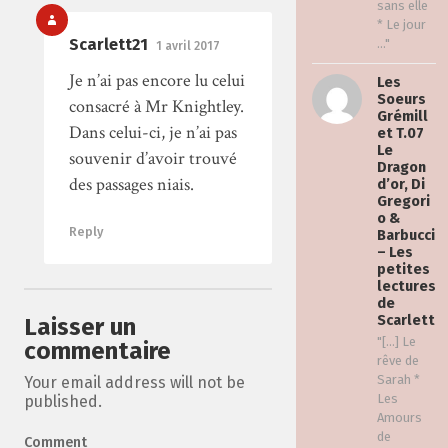
sans elle
* Le jour
Scarlett21
..."
1 avril 2017
Je n’ai pas encore lu celui
Les
Soeurs
consacré à Mr Knightley.
Grémill
Dans celui-ci, je n’ai pas
et T.07
Le
souvenir d’avoir trouvé
Dragon
des passages niais.
d’or, Di
Gregori
o &
Reply
Barbucci
– Les
petites
lectures
de
Scarlett
Laisser un
"[…] Le
commentaire
rêve de
Sarah *
Your email address will not be
Les
published.
Amours
de
Comment