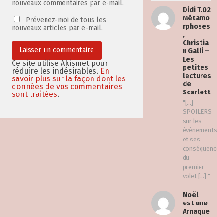
nouveaux commentaires par e-mail.
Didi T.02
Métamo
Prévenez-moi de tous les
rphoses
nouveaux articles par e-mail.
,
Christia
n Galli –
Les
Ce site utilise Akismet pour
petites
réduire les indésirables.
En
lectures
savoir plus sur la façon dont les
de
données de vos commentaires
Scarlett
sont traitées
.
"[…]
SPOILERS
sur les
événements
et ses
conséquenc
du
premier
volet […] "
Noël
est une
Arnaque