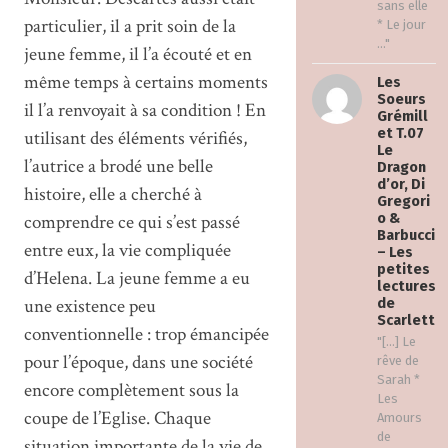
sans elle
particulier, il a prit soin de la
* Le jour
..."
jeune femme, il l’a écouté et en
même temps à certains moments
Les
Soeurs
il l’a renvoyait à sa condition ! En
Grémill
et T.07
utilisant des éléments vérifiés,
Le
l’autrice a brodé une belle
Dragon
d’or, Di
histoire, elle a cherché à
Gregori
comprendre ce qui s’est passé
o &
Barbucci
entre eux, la vie compliquée
– Les
petites
d’Helena. La jeune femme a eu
lectures
une existence peu
de
Scarlett
conventionnelle : trop émancipée
"[…] Le
pour l’époque, dans une société
rêve de
Sarah *
encore complètement sous la
Les
coupe de l’Eglise. Chaque
Amours
de
situation importante de la vie de