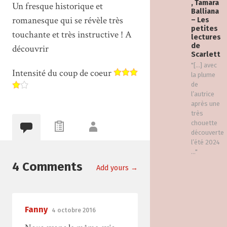
, Tamara
Un fresque historique et
Balliana
romanesque qui se révèle très
– Les
petites
touchante et très instructive ! A
lectures
de
découvrir
Scarlett
"[…] avec
Intensité du coup de coeur
la plume
de
l’autrice
après une
très
chouette
découverte
l’été 2024
..."
4 Comments
Add yours →
Fanny
4 octobre 2016