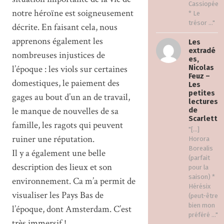
Cassiopée
notre héroïne est soigneusement
* Le
trésor ..."
décrite. En faisant cela, nous
apprenons également les
Les
extradé
nombreuses injustices de
es,
l’époque : les viols sur certaines
Nicolas
Feuz –
domestiques, le paiement des
Les
petites
gages au bout d’un an de travail,
lectures
le manque de nouvelles de sa
de
Scarlett
famille, les ragots qui peuvent
"[…]
ruiner une réputation.
Horora
Borealis
Il y a également une belle
(parfait
description des lieux et son
pour la
saison) *
environnement. Ca m’a permit de
Hérésix
visualiser les Pays Bas de
(peut-être
bien mon
l’époque, dont Amsterdam. C’est
préféré ..."
très immersif !