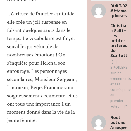
Didi T.02
Métamo
L’écriture de l’autrice est fluide,
rphoses
elle crée un joli suspense en
,
Christia
faisant quelques sauts dans le
n Galli –
Les
temps. Le vocabulaire est fin, et
petites
sensible qui véhicule de
lectures
de
nombreuses émotions ! On
Scarlett
s’inquiète pour Helena, son
"[…]
SPOILERS
entourage. Les personnages
sur les
secondaires, Monsieur Sergeant,
événements
et ses
Limousin, Betje, Francine sont
conséquenc
soigneusement documenté, et ils
du
premier
ont tous une importance à un
volet […] "
moment donné dans la vie de la
Noël
jeune femme.
est une
Arnaque