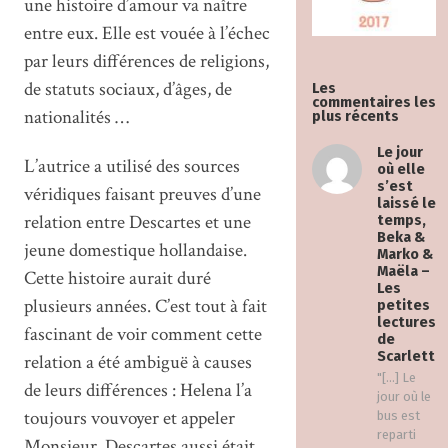
une histoire d’amour va naître
entre eux. Elle est vouée à l’échec
par leurs différences de religions,
de statuts sociaux, d’âges, de
Les
commentaires les
nationalités …
plus récents
Le jour
L’autrice a utilisé des sources
où elle
s’est
véridiques faisant preuves d’une
laissé le
relation entre Descartes et une
temps,
Beka &
jeune domestique hollandaise.
Marko &
Maëla –
Cette histoire aurait duré
Les
plusieurs années. C’est tout à fait
petites
lectures
fascinant de voir comment cette
de
Scarlett
relation a été ambiguë à causes
"[…] Le
de leurs différences : Helena l’a
jour où le
toujours vouvoyer et appeler
bus est
reparti
Monsieur. Descartes aussi était