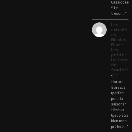
Cassiopée
* Le
trésor ..."
Les
extradé
es,
Nicolas
Feuz –
Les
petites
lectures
de
Scarlett
"[…]
Horora
Borealis
(parfait
pour la
saison) *
Hérésix
(peut-être
bien mon
préféré ..."