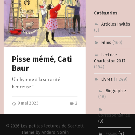
Catégories
Articles invités
(3)
Films
(160)
Lectrice
Pisse mémé, Cati
Charleston 2017
Baur
(184)
Un hymne à la sororité
Livres
(1 249)
heureuse !
Biographie
(16)
9 mai 2023
2
Correspondance
(3)
© 2026
Les petites lectures de Scarlett
.
Theme by
Anders Norén
.
Essais
(4)