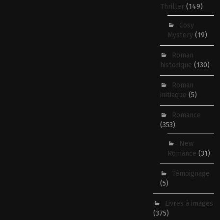
Thriller
(149)
Cosy
Mystery
(19)
Roman
historique
(130)
Roman
initiaque
(5)
Romance
(353)
New
Romance
(31)
Témoignage
(5)
Livres à images
(375)