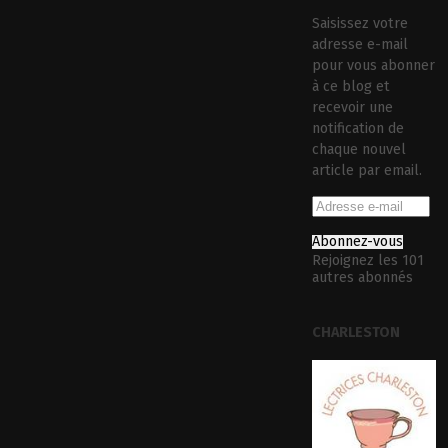
Saisissez votre
adresse e-mail
pour vous abonner
à ce blog et
recevoir une
notification de
chaque nouvel
article par email.
Abonnez-vous
Rejoignez les 101
autres abonnés
CHARLESTON