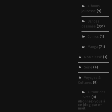
Albums
jeunesse
(9)
Bandes
dessinée
(301)
Comics
(1)
Manga
(71)
Non classé
(3)
Série
(4)
Voyages &
Cultures
(9)
Autour des
livres
(8)
Abonnez-vous à
ce blog par e-
mail.