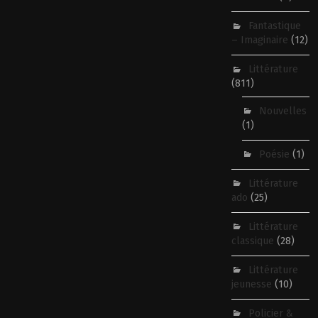
Fantastique
– Imaginaire
(12)
Littérature
(811)
Nouvelles
(1)
Poésie
(1)
Littérature
ado
(25)
Littérature
classique
(28)
Littérature
jeunesse
(10)
Policier &