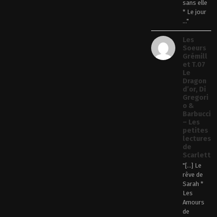
sans elle
* Le jour
..."
Les
Soeurs
Grémill
et T.07
Le
Dragon
d’or, Di
Gregori
o &
Barbucci
– Les
petites
lectures
de
Scarlett
"[…] Le
rêve de
Sarah *
Les
Amours
de