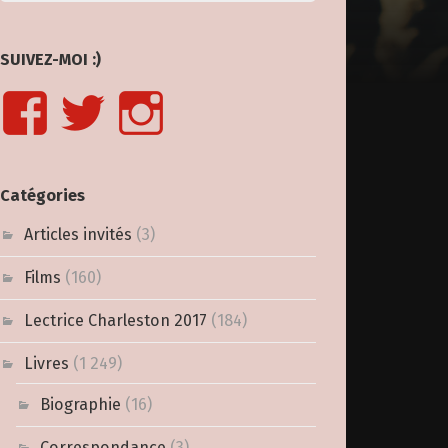
SUIVEZ-MOI :)
Catégories
Articles invités
(3)
Films
(160)
Lectrice Charleston 2017
(184)
Livres
(1 249)
Biographie
(16)
Correspondance
(3)