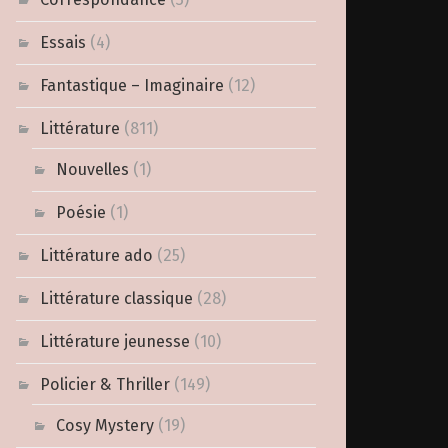
Essais
(4)
Fantastique – Imaginaire
(12)
Littérature
(811)
Nouvelles
(1)
Poésie
(1)
Littérature ado
(25)
Littérature classique
(28)
Littérature jeunesse
(10)
Policier & Thriller
(149)
Cosy Mystery
(19)