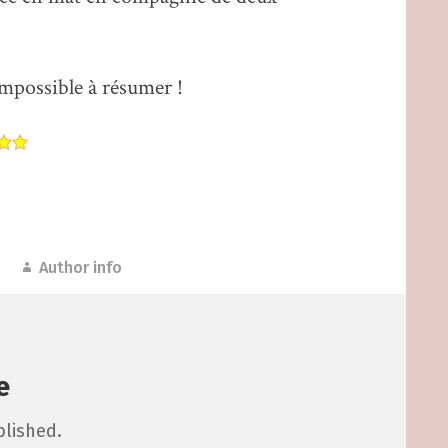
impossible à résumer !
Author info
e
blished.