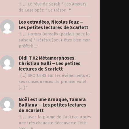
"[…] Le rêve de Sarah * Les Amours
de Cassiopée * Le trésor ..."
Les extradées, Nicolas Feuz –
Les petites lectures de Scarlett
"[…] Horora Borealis (parfait pour la
saison) * Hérésix (peut-être bien mon
préféré ..."
Didi T.02 Métamorphoses,
Christian Galli – Les petites
lectures de Scarlett
"[…] SPOILERS sur les événements et
ses conséquences du premier volet
[…] "
Noël est une Arnaque, Tamara
Balliana – Les petites lectures
de Scarlett
"[…] avec la plume de l’autrice après
une très chouette découverte l’été