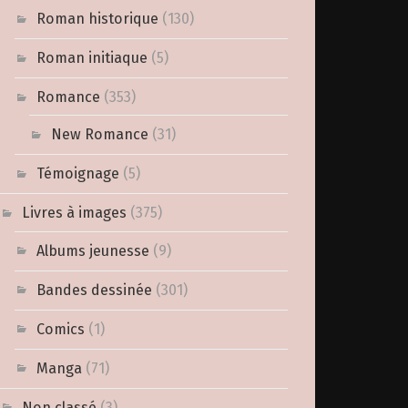
Roman historique
(130)
Roman initiaque
(5)
Romance
(353)
New Romance
(31)
Témoignage
(5)
Livres à images
(375)
Albums jeunesse
(9)
Bandes dessinée
(301)
Comics
(1)
Manga
(71)
Non classé
(3)