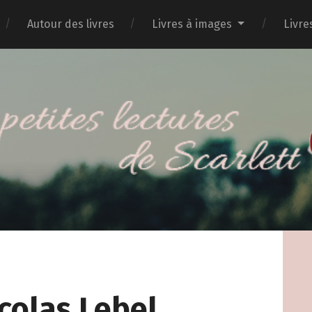
Autour des livres
Livres à images
Livre
icolas Lebel