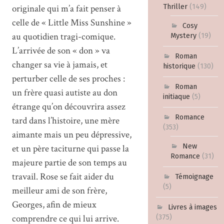
Thriller
(149)
originale qui m’a fait penser à
celle de « Little Miss Sunshine »
Cosy
au quotidien tragi-comique.
Mystery
(19)
L’arrivée de son « don » va
Roman
changer sa vie à jamais, et
historique
(130)
perturber celle de ses proches :
Roman
un frère quasi autiste au don
initiaque
(5)
étrange qu’on découvrira assez
Romance
tard dans l’histoire, une mère
(353)
aimante mais un peu dépressive,
New
et un père taciturne qui passe la
Romance
(31)
majeure partie de son temps au
travail. Rose se fait aider du
Témoignage
(5)
meilleur ami de son frère,
Georges, afin de mieux
Livres à images
comprendre ce qui lui arrive.
(375)