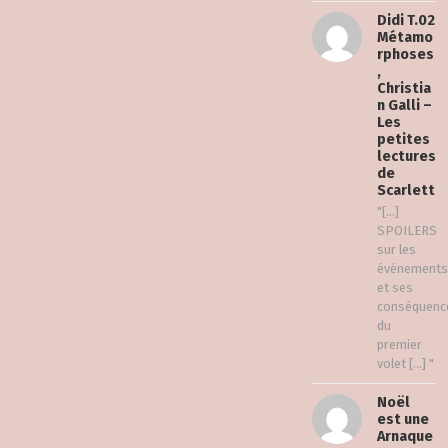
Didi T.02
Métamo
rphoses
,
Christia
n Galli –
Les
petites
lectures
de
Scarlett
"[…]
SPOILERS
sur les
événements
et ses
conséquenc
du
premier
volet […] "
Noël
est une
Arnaque