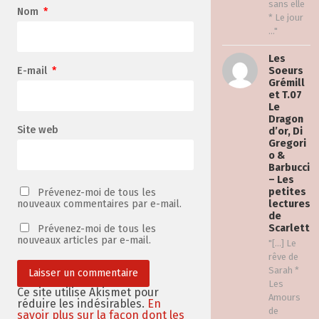
sans elle
Nom
*
* Le jour
..."
Les
E-mail
*
Soeurs
Grémill
et T.07
Le
Dragon
Site web
d’or, Di
Gregori
o &
Barbucci
– Les
petites
Prévenez-moi de tous les
nouveaux commentaires par e-mail.
lectures
de
Scarlett
Prévenez-moi de tous les
nouveaux articles par e-mail.
"[…] Le
rêve de
Sarah *
Les
Ce site utilise Akismet pour
Amours
réduire les indésirables.
En
de
savoir plus sur la façon dont les