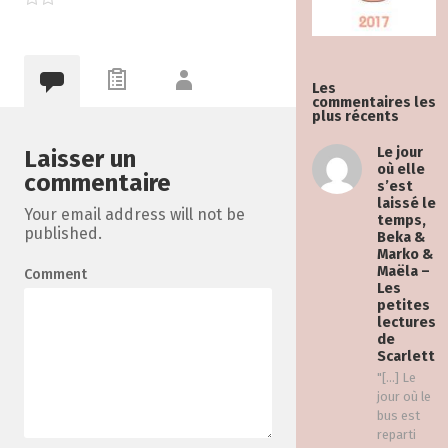
Les
commentaires les
plus récents
Le jour
Laisser un
où elle
commentaire
s’est
laissé le
Your email address will not be
temps,
published.
Beka &
Marko &
Maëla –
Comment
Les
petites
lectures
de
Scarlett
"[…] Le
jour où le
bus est
reparti