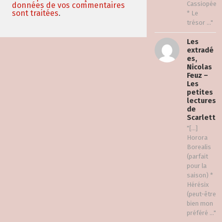
Cassiopée
données de vos commentaires
sont traitées
.
* Le
trésor ..."
Les
extradé
es,
Nicolas
Feuz –
Les
petites
lectures
de
Scarlett
"[…]
Horora
Borealis
(parfait
pour la
saison) *
Hérésix
(peut-être
bien mon
préféré ..."