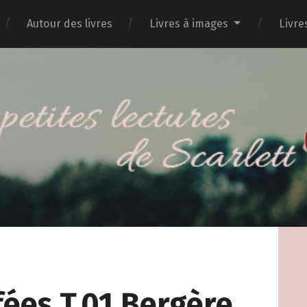
Autour des livres
Livres à images
Livre
fées T.01 Bergère