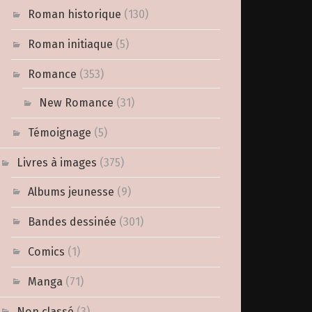
Roman historique
(130)
Roman initiaque
(5)
Romance
(353)
New Romance
(31)
Témoignage
(5)
Livres à images
(375)
Albums jeunesse
(9)
Bandes dessinée
(301)
Comics
(1)
Manga
(71)
Non classé
(3)