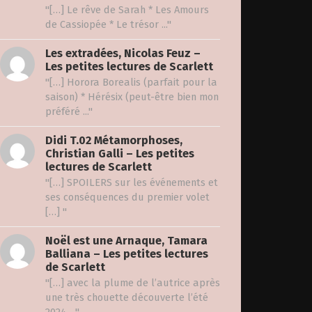
"[…] Le rêve de Sarah * Les Amours
de Cassiopée * Le trésor ..."
Les extradées, Nicolas Feuz –
Les petites lectures de Scarlett
"[…] Horora Borealis (parfait pour la
saison) * Hérésix (peut-être bien mon
préféré ..."
Didi T.02 Métamorphoses,
Christian Galli – Les petites
lectures de Scarlett
"[…] SPOILERS sur les événements et
ses conséquences du premier volet
[…] "
Noël est une Arnaque, Tamara
Balliana – Les petites lectures
de Scarlett
"[…] avec la plume de l’autrice après
une très chouette découverte l’été