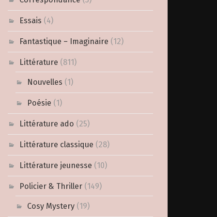
Essais
(4)
Fantastique – Imaginaire
(12)
Littérature
(811)
Nouvelles
(1)
Poésie
(1)
Littérature ado
(25)
Littérature classique
(28)
Littérature jeunesse
(10)
Policier & Thriller
(149)
Cosy Mystery
(19)