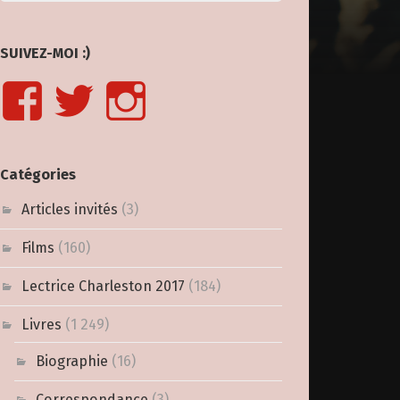
SUIVEZ-MOI :)
Catégories
Articles invités
(3)
Films
(160)
Lectrice Charleston 2017
(184)
Livres
(1 249)
Biographie
(16)
Correspondance
(3)