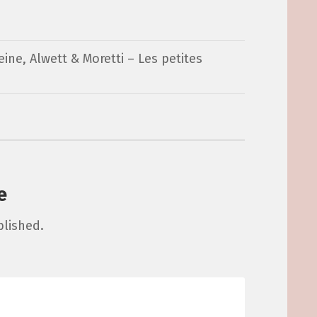
eine, Alwett & Moretti – Les petites
e
blished.