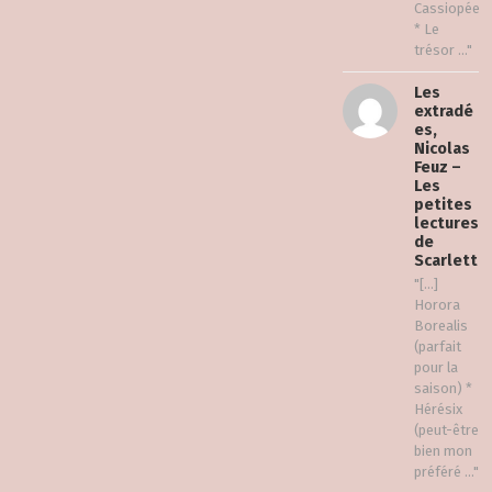
Cassiopée
* Le
trésor ..."
Les
extradé
es,
Nicolas
Feuz –
Les
petites
lectures
de
Scarlett
"[…]
Horora
Borealis
(parfait
pour la
saison) *
Hérésix
(peut-être
bien mon
préféré ..."