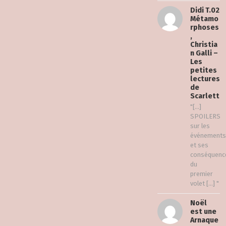
Didi T.02
Métamo
rphoses
,
Christia
n Galli –
Les
petites
lectures
de
Scarlett
"[…]
SPOILERS
sur les
événements
et ses
conséquenc
du
premier
volet […] "
Noël
est une
Arnaque