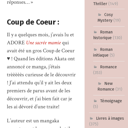
réponses… »
Thriller
(149)
Cosy
Coup de Coeur :
Mystery
(19)
Roman
Il y a quelques mois, j’avais lu et
historique
(130)
ADORE
Une sacrée mamie
qui
avait été un gros Coup de Coeur
Roman
initiaque
(5)
♥ ! Quand les éditions Akata ont
annoncé ce manga, j’étais
Romance
(353)
trèèèèès curieuse de le découvrir
! J’ai attendu qu’il y ait les deux
New
Romance
(31)
premiers de parus avant de les
découvrir, et j’ai bien fait car je
Témoignage
les ai dévoré d’une traite!
(5)
Livres à images
L’auteur est un mangaka
(375)