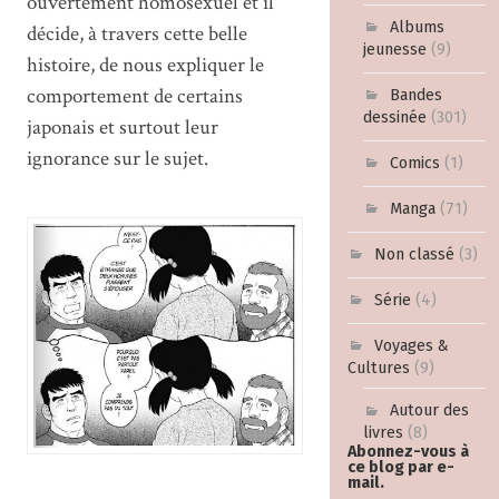
ouvertement homosexuel et il
Albums
décide, à travers cette belle
jeunesse
(9)
histoire, de nous expliquer le
comportement de certains
Bandes
dessinée
(301)
japonais et surtout leur
ignorance sur le sujet.
Comics
(1)
Manga
(71)
Non classé
(3)
Série
(4)
Voyages &
Cultures
(9)
Autour des
livres
(8)
Abonnez-vous à
ce blog par e-
mail.