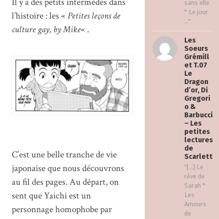
Il y a des petits intermèdes dans
sans elle
* Le jour
l’histoire : les «
Petites leçons de
..."
culture gay, by Mike
« .
Les
Soeurs
Grémill
et T.07
Le
Dragon
d’or, Di
Gregori
o &
Barbucci
– Les
petites
lectures
de
C’est une belle tranche de vie
Scarlett
japonaise que nous découvrons
"[…] Le
rêve de
au fil des pages. Au départ, on
Sarah *
sent que Yaichi est un
Les
Amours
personnage homophobe par
de