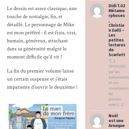
Didi T.02
Le dessin est assez classique, une
Métamo
touche de nostalgie, fin, et
rphoses
,
détaillé. Le personnage de Mike
Christia
n Galli –
est mon préféré : il est frais, vrai,
Les
humain, généreux, attachant
petites
lectures
dans sa générosité malgré le
de
Scarlett
moment difficile qu’il vit !
"[…]
SPOILERS
La fin du premier volume laisse
sur les
événements
un certain suspense et j’étais
et ses
impatiente d’ouvrir le deuxième !
conséquenc
du
premier
volet […] "
Noël
est une
Arnaque