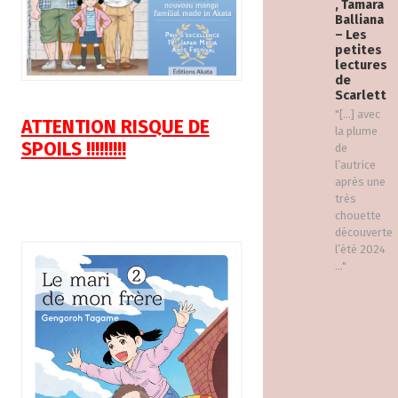
, Tamara
Balliana
– Les
petites
lectures
de
Scarlett
"[…] avec
ATTENTION RISQUE DE
la plume
SPOILS !!!!!!!!!
de
l’autrice
après une
très
chouette
découverte
l’été 2024
..."