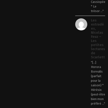
Cassiopée
* Le
trésor ..."
Les
extradé
es,
Nicolas
Feuz –
Les
petites
lectures
de
Scarlett
"[…]
Horora
Borealis
(parfait
pour la
saison) *
Hérésix
(peut-être
bien mon
préféré ..."