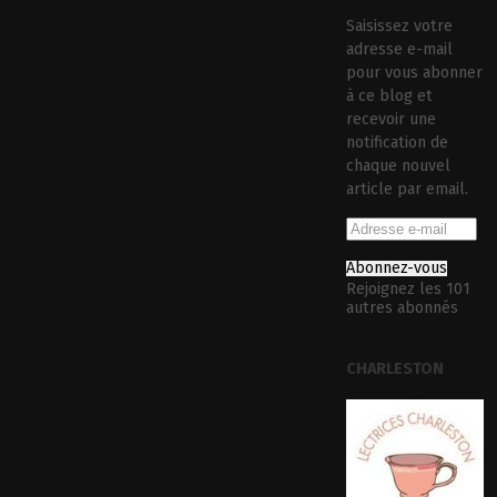
Saisissez votre
adresse e-mail
pour vous abonner
à ce blog et
recevoir une
notification de
chaque nouvel
article par email.
Abonnez-vous
Rejoignez les 101
autres abonnés
CHARLESTON