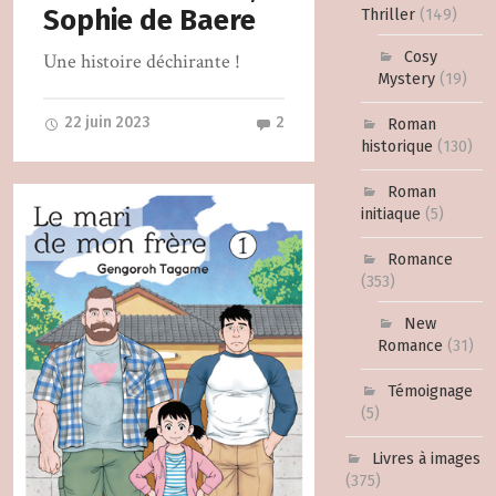
Sophie de Baere
Thriller
(149)
Cosy
Une histoire déchirante !
Mystery
(19)
22 juin 2023
2
Roman
historique
(130)
Roman
initiaque
(5)
Romance
(353)
New
Romance
(31)
Témoignage
(5)
Livres à images
(375)