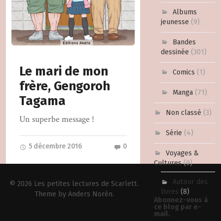
Albums
jeunesse
(9)
Bandes
dessinée
(301)
Le mari de mon
Comics
(1)
frère, Gengoroh
Manga
(71)
Tagama
Non classé
(3)
Un superbe message !
Série
(4)
5 décembre 2016
0
Voyages &
Cultures
(9)
Autour des
© 2026
Les petites lectures de Scarlett
.
livres
(8)
Theme by
Anders Norén
.
Abonnez-vous à
ce blog par e-
mail.