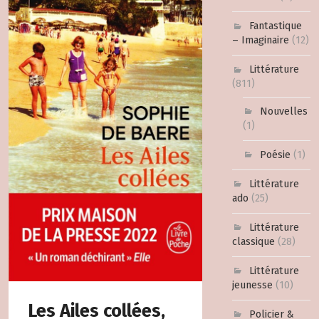
Fantastique
– Imaginaire
(12)
Littérature
(811)
Nouvelles
(1)
Poésie
(1)
Littérature
ado
(25)
Littérature
classique
(28)
Littérature
jeunesse
(10)
Les Ailes collées,
Policier &