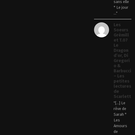
sans elle
* Le jour
..."
Les
Soeurs
Grémill
et T.07
Le
Dragon
d’or, Di
Gregori
o &
Barbucci
– Les
petites
lectures
de
Scarlett
"[…] Le
rêve de
Sarah *
Les
Amours
de