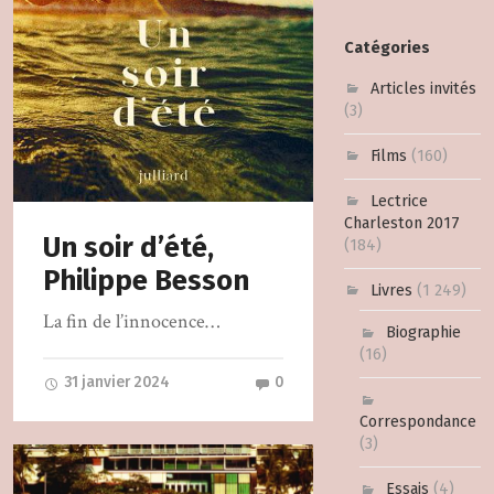
Catégories
Articles invités
(3)
Films
(160)
Lectrice
Charleston 2017
Un soir d’été,
(184)
Philippe Besson
Livres
(1 249)
La fin de l’innocence…
Biographie
(16)
31 janvier 2024
0
Correspondance
(3)
Essais
(4)