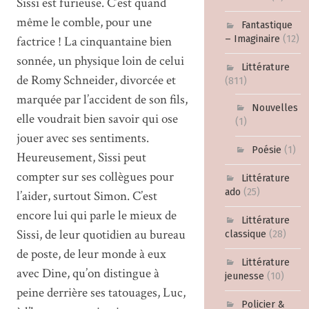
Sissi est furieuse. C’est quand
même le comble, pour une
Fantastique
factrice ! La cinquantaine bien
– Imaginaire
(12)
sonnée, un physique loin de celui
Littérature
de Romy Schneider, divorcée et
(811)
marquée par l’accident de son fils,
Nouvelles
elle voudrait bien savoir qui ose
(1)
jouer avec ses sentiments.
Poésie
(1)
Heureusement, Sissi peut
compter sur ses collègues pour
Littérature
ado
(25)
l’aider, surtout Simon. C’est
encore lui qui parle le mieux de
Littérature
Sissi, de leur quotidien au bureau
classique
(28)
de poste, de leur monde à eux
Littérature
avec Dine, qu’on distingue à
jeunesse
(10)
peine derrière ses tatouages, Luc,
Policier &