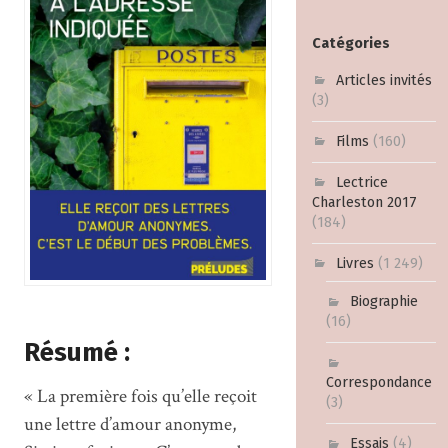
Catégories
Articles invités
(3)
Films
(160)
Lectrice
Charleston 2017
(184)
Livres
(1 249)
Biographie
(16)
Résumé :
Correspondance
« La première fois qu’elle reçoit
(3)
une lettre d’amour anonyme,
Essais
(4)