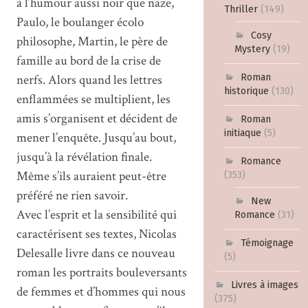
à l’humour aussi noir que naze,
Thriller
(149)
Paulo, le boulanger écolo
Cosy
philosophe, Martin, le père de
Mystery
(19)
famille au bord de la crise de
Roman
nerfs. Alors quand les lettres
historique
(130)
enflammées se multiplient, les
amis s’organisent et décident de
Roman
initiaque
(5)
mener l’enquête. Jusqu’au bout,
jusqu’à la révélation finale.
Romance
Même s’ils auraient peut-être
(353)
préféré ne rien savoir.
New
Avec l’esprit et la sensibilité qui
Romance
(31)
caractérisent ses textes, Nicolas
Témoignage
Delesalle livre dans ce nouveau
(5)
roman les portraits bouleversants
Livres à images
de femmes et d’hommes qui nous
(375)