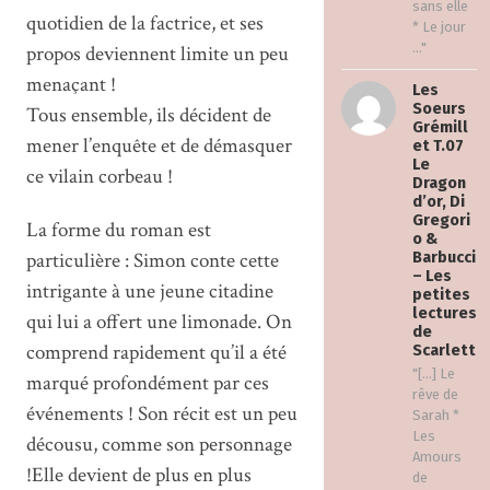
sans elle
quotidien de la factrice, et ses
* Le jour
..."
propos deviennent limite un peu
menaçant !
Les
Soeurs
Tous ensemble, ils décident de
Grémill
mener l’enquête et de démasquer
et T.07
Le
ce vilain corbeau !
Dragon
d’or, Di
Gregori
La forme du roman est
o &
particulière : Simon conte cette
Barbucci
– Les
intrigante à une jeune citadine
petites
lectures
qui lui a offert une limonade. On
de
comprend rapidement qu’il a été
Scarlett
"[…] Le
marqué profondément par ces
rêve de
événements ! Son récit est un peu
Sarah *
Les
décousu, comme son personnage
Amours
!Elle devient de plus en plus
de