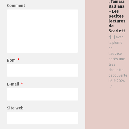
, Tamara
Comment
Balliana
– Les
petites
lectures
de
Scarlett
"[…] avec
la plume
de
l’autrice
après une
Nom
*
très
chouette
découverte
l’été 2024
E-mail
*
..."
Site web