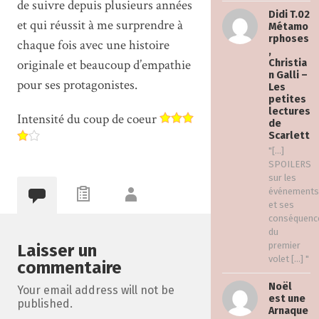
de suivre depuis plusieurs années
Didi T.02
et qui réussit à me surprendre à
Métamo
rphoses
chaque fois avec une histoire
,
originale et beaucoup d’empathie
Christia
n Galli –
pour ses protagonistes.
Les
petites
lectures
Intensité du coup de coeur
de
Scarlett
"[…]
SPOILERS
sur les
événements
et ses
conséquenc
du
premier
Laisser un
volet […] "
commentaire
Noël
Your email address will not be
est une
published.
Arnaque