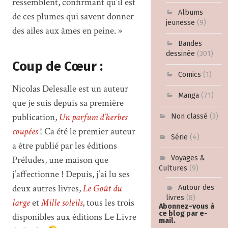
ressemblent, confirmant qu’il est
Albums
de ces plumes qui savent donner
jeunesse
(9)
des ailes aux âmes en peine. »
Bandes
dessinée
(301)
Coup de Cœur :
Comics
(1)
Nicolas Delesalle est un auteur
Manga
(71)
que je suis depuis sa première
publication,
Un parfum d’herbes
Non classé
(3)
coupées
! Ca été le premier auteur
Série
(4)
a être publié par les éditions
Voyages &
Préludes, une maison que
Cultures
(9)
j’affectionne ! Depuis, j’ai lu ses
deux autres livres,
Le Goût du
Autour des
livres
(8)
large
et
Mille soleils
, tous les trois
Abonnez-vous à
ce blog par e-
disponibles aux éditions Le Livre
mail.