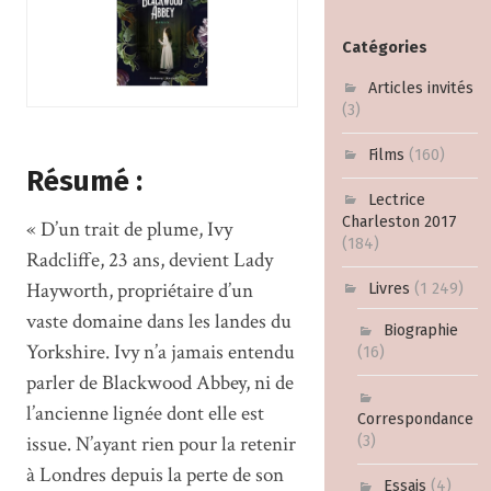
Catégories
Articles invités
(3)
Films
(160)
Résumé :
Lectrice
Charleston 2017
« D’un trait de plume, Ivy
(184)
Radcliffe, 23 ans, devient Lady
Hayworth, propriétaire d’un
Livres
(1 249)
vaste domaine dans les landes du
Biographie
Yorkshire. Ivy n’a jamais entendu
(16)
parler de Blackwood Abbey, ni de
l’ancienne lignée dont elle est
Correspondance
issue. N’ayant rien pour la retenir
(3)
à Londres depuis la perte de son
Essais
(4)