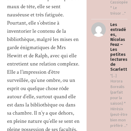
Cassiopée
maux de tête, elle se sent
* Le
nauséeuse et très fatiguée.
trésor ..."
Pourtant, elle s’obstine à
Les
extradé
inventorier le contenu de la
es,
bibliothèque, malgré les mises en
Nicolas
Feuz –
garde énigmatiques de Mrs
Les
Hewitt et de Ralph, avec qui elle
petites
lectures
entretient une relation complexe.
de
Scarlett
Elle a l’impression d’être
"[…]
surveillée, qu’une ombre, ou un
Horora
Borealis
esprit ou quelque chose rôde
(parfait
autour d’elle, surtout quand elle
pour la
est dans la bibliothèque ou dans
saison) *
Hérésix
sa chambre. Il n’y a que dehors,
(peut-être
en pleine nature qu’elle se sent en
bien mon
préféré ..."
pleine possession de ses facultés.