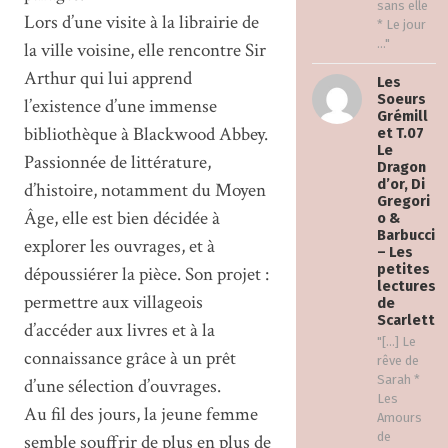
sans elle
Lors d’une visite à la librairie de
* Le jour
..."
la ville voisine, elle rencontre Sir
Arthur qui lui apprend
Les
Soeurs
l’existence d’une immense
Grémill
bibliothèque à Blackwood Abbey.
et T.07
Le
Passionnée de littérature,
Dragon
d’or, Di
d’histoire, notamment du Moyen
Gregori
Âge, elle est bien décidée à
o &
Barbucci
explorer les ouvrages, et à
– Les
petites
dépoussiérer la pièce. Son projet :
lectures
permettre aux villageois
de
Scarlett
d’accéder aux livres et à la
"[…] Le
connaissance grâce à un prêt
rêve de
Sarah *
d’une sélection d’ouvrages.
Les
Au fil des jours, la jeune femme
Amours
de
semble souffrir de plus en plus de