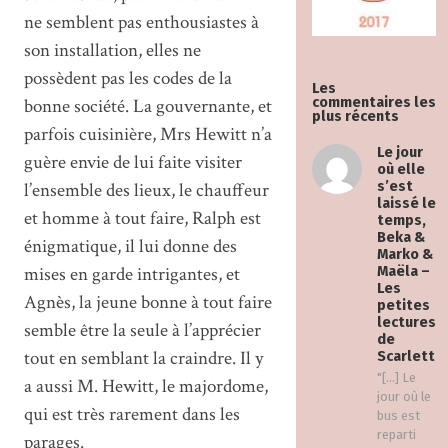
ne semblent pas enthousiastes à
son installation, elles ne
possèdent pas les codes de la
Les
bonne société. La gouvernante, et
commentaires les
plus récents
parfois cuisinière, Mrs Hewitt n’a
Le jour
guère envie de lui faite visiter
où elle
l’ensemble des lieux, le chauffeur
s’est
laissé le
et homme à tout faire, Ralph est
temps,
Beka &
énigmatique, il lui donne des
Marko &
mises en garde intrigantes, et
Maëla –
Les
Agnès, la jeune bonne à tout faire
petites
lectures
semble être la seule à l’apprécier
de
tout en semblant la craindre. Il y
Scarlett
"[…] Le
a aussi M. Hewitt, le majordome,
jour où le
qui est très rarement dans les
bus est
reparti
parages.