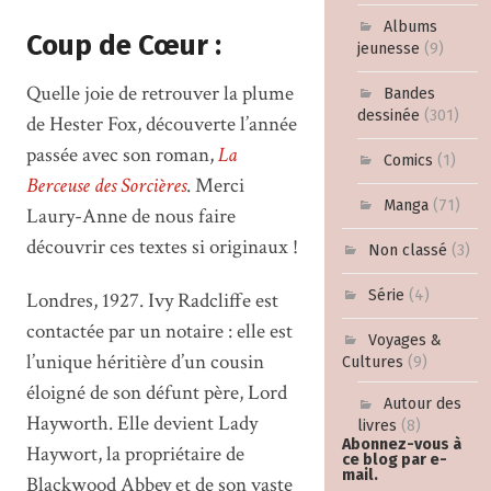
Albums
Coup de Cœur :
jeunesse
(9)
Quelle joie de retrouver la plume
Bandes
dessinée
(301)
de Hester Fox, découverte l’année
passée avec son roman,
La
Comics
(1)
Berceuse des Sorcières
. Merci
Manga
(71)
Laury-Anne de nous faire
découvrir ces textes si originaux !
Non classé
(3)
Série
(4)
Londres, 1927. Ivy Radcliffe est
contactée par un notaire : elle est
Voyages &
l’unique héritière d’un cousin
Cultures
(9)
éloigné de son défunt père, Lord
Autour des
Hayworth. Elle devient Lady
livres
(8)
Abonnez-vous à
Haywort, la propriétaire de
ce blog par e-
mail.
Blackwood Abbey et de son vaste