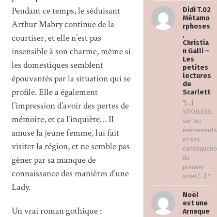
Pendant ce temps, le séduisant
Didi T.02
Métamo
Arthur Mabry continue de la
rphoses
,
courtiser, et elle n’est pas
Christia
insensible à son charme, même si
n Galli –
Les
les domestiques semblent
petites
lectures
épouvantés par la situation qui se
de
profile. Elle a également
Scarlett
"[…]
l’impression d’avoir des pertes de
SPOILERS
mémoire, et ça l’inquiète… Il
sur les
événements
amuse la jeune femme, lui fait
et ses
visiter la région, et ne semble pas
conséquenc
gêner par sa manque de
du
premier
connaissance des manières d’une
volet […] "
Lady.
Noël
est une
Un vrai roman gothique :
Arnaque