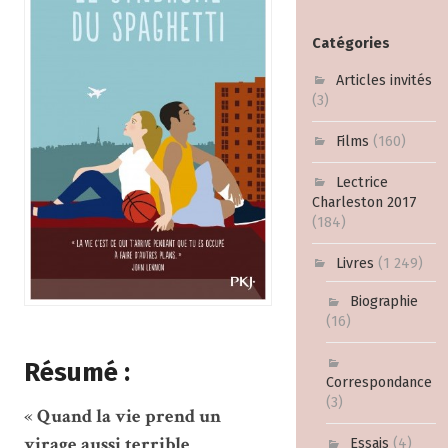
Catégories
Articles invités
(3)
Films
(160)
Lectrice
Charleston 2017
(184)
Livres
(1 249)
Biographie
(16)
Résumé :
Correspondance
(3)
«
Quand la vie prend un
virage aussi terrible
Essais
(4)