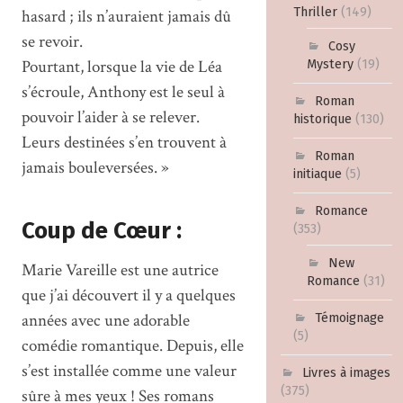
Thriller
(149)
hasard ; ils n’auraient jamais dû
se revoir.
Cosy
Pourtant, lorsque la vie de Léa
Mystery
(19)
s’écroule, Anthony est le seul à
Roman
pouvoir l’aider à se relever.
historique
(130)
Leurs destinées s’en trouvent à
Roman
jamais bouleversées. »
initiaque
(5)
Romance
Coup de Cœur :
(353)
New
Marie Vareille est une autrice
Romance
(31)
que j’ai découvert il y a quelques
années avec une adorable
Témoignage
(5)
comédie romantique. Depuis, elle
s’est installée comme une valeur
Livres à images
(375)
sûre à mes yeux ! Ses romans