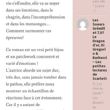
sans elle
vie s’effondre, elle va se noyer
* Le jour
dans ses émotions, dans le
..."
chagrin, dans l’incompréhension
Les
et dans les mensonges…
Soeurs
Grémill
Comment surmonter ces
et T.07
épreuves?
Le
Dragon
d’or, Di
Ce roman est un vrai petit bijou
Gregori
o &
et un patchwork concentré et
Barbucci
– Les
varié d’émotions !
petites
L’autrice aborde un sujet dur,
lectures
de
très dur, sans jamais tomber dans
Scarlett
le pathos, elle préfère nous
"[…] Le
rêve de
montrer un échantillon de
Sarah *
réactions face à cet événement.
Les
Amours
Car il y a autant de
de