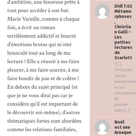
d’ambition, une bosseuse prête à
Didi T.02
tout pour accéder à son but.
Métamo
rphoses
Marie Vareille, comme à chaque
,
fois, a écrit un roman
Christia
n Galli –
terriblement addictif et bourré
Les
petites
d’émotions brutes qui m’oint
lectures
bousculé tout au long de ma
de
Scarlett
lecture ! Elle a réussit à me faire
"[…]
pleurer, à me faire sourire, à me
SPOILERS
sur les
faire bondir de joie et de colère !
événements
En dehors du sujet principal (et
et ses
conséquenc
que je ne vous dirai pas car je
du
considère qu’il est important de
premier
volet […] "
le découvrir soi-même), d’autres
thématiques fortes sont abordées
Noël
est une
comme les relations familiales,
Arnaque