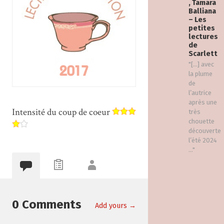
, Tamara
Balliana
– Les
petites
lectures
de
Scarlett
"[…] avec
la plume
de
l’autrice
après une
Intensité du coup de coeur
très
chouette
découverte
l’été 2024
..."
0 Comments
Add yours →