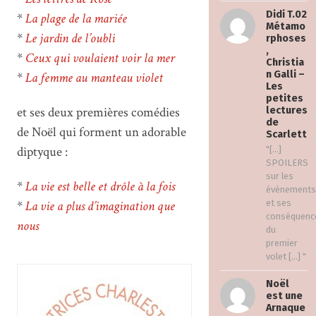
Didi T.02
*
La plage de la mariée
Métamo
*
Le jardin de l’oubli
rphoses
,
*
Ceux qui voulaient voir la mer
Christia
n Galli –
*
La femme au manteau violet
Les
petites
et ses deux premières comédies
lectures
de
de Noël qui forment un adorable
Scarlett
diptyque :
"[…]
SPOILERS
sur les
*
La vie est belle et drôle à la fois
événements
*
La vie a plus d’imagination que
et ses
conséquenc
nous
du
premier
volet […] "
Noël
est une
Arnaque