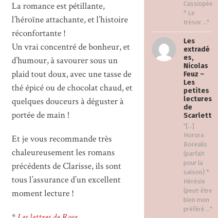
La romance est pétillante,
Cassiopée
* Le
l’héroïne attachante, et l’histoire
trésor ..."
réconfortante !
Les
Un vrai concentré de bonheur, et
extradé
es,
d’humour, à savourer sous un
Nicolas
plaid tout doux, avec une tasse de
Feuz –
Les
thé épicé ou de chocolat chaud, et
petites
lectures
quelques douceurs à déguster à
de
portée de main !
Scarlett
"[…]
Horora
Et je vous recommande très
Borealis
chaleureusement les romans
(parfait
pour la
précédents de Clarisse, ils sont
saison) *
tous l’assurance d’un excellent
Hérésix
(peut-être
moment lecture !
bien mon
préféré ..."
*
Les lettres de Rose