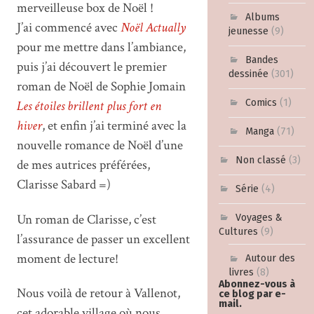
merveilleuse box de Noël !
Albums
J’ai commencé avec
Noël Actually
jeunesse
(9)
pour me mettre dans l’ambiance,
Bandes
puis j’ai découvert le premier
dessinée
(301)
roman de Noël de Sophie Jomain
Comics
(1)
Les étoiles brillent plus fort en
hiver
, et enfin j’ai terminé avec la
Manga
(71)
nouvelle romance de Noël d’une
Non classé
(3)
de mes autrices préférées,
Clarisse Sabard =)
Série
(4)
Un roman de Clarisse, c’est
Voyages &
Cultures
(9)
l’assurance de passer un excellent
moment de lecture!
Autour des
livres
(8)
Abonnez-vous à
Nous voilà de retour à Vallenot,
ce blog par e-
mail.
cet adorable village où nous