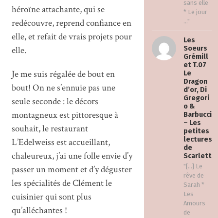
sans elle
héroïne attachante, qui se
* Le jour
redécouvre, reprend confiance en
..."
elle, et refait de vrais projets pour
Les
elle.
Soeurs
Grémill
et T.07
Je me suis régalée de bout en
Le
Dragon
bout! On ne s’ennuie pas une
d’or, Di
Gregori
seule seconde : le décors
o &
montagneux est pittoresque à
Barbucci
– Les
souhait, le restaurant
petites
lectures
L’Edelweiss est accueillant,
de
chaleureux, j’ai une folle envie d’y
Scarlett
"[…] Le
passer un moment et d’y déguster
rêve de
les spécialités de Clément le
Sarah *
Les
cuisinier qui sont plus
Amours
qu’alléchantes !
de