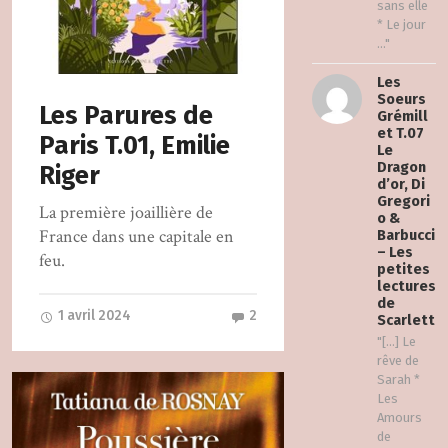
sans elle
* Le jour
..."
Les
Soeurs
Les Parures de
Grémill
et T.07
Paris T.01, Emilie
Le
Dragon
Riger
d’or, Di
Gregori
La première joaillière de
o &
France dans une capitale en
Barbucci
– Les
feu.
petites
lectures
de
1 avril 2024
2
Scarlett
"[…] Le
rêve de
Sarah *
Les
Amours
de