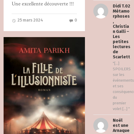
Une excellente découverte !!!
Didi T.02
Métamo
rphoses
25 mars 2024
0
,
Christia
n Galli –
Les
petites
lectures
de
Scarlett
"[…]
SPOILERS
sur les
événements
et ses
conséquenc
du
premier
volet […] "
Noël
est une
Arnaque