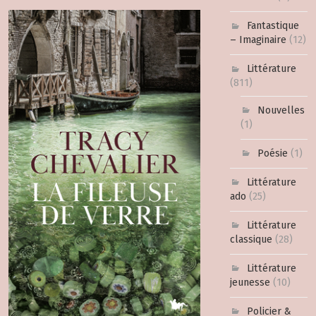
Fantastique
– Imaginaire
(12)
Littérature
(811)
Nouvelles
(1)
Poésie
(1)
Littérature
ado
(25)
Littérature
classique
(28)
Littérature
jeunesse
(10)
Policier &