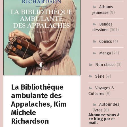
Albums
jeunesse
(9)
Bandes
dessinée
(301)
Comics
(1)
Manga
(71)
Non classé
(3)
Série
(4)
La Bibliothèque
Voyages &
Cultures
(9)
ambulante des
Appalaches, Kim
Autour des
livres
(8)
Michele
Abonnez-vous à
ce blog par e-
Richardson
mail.