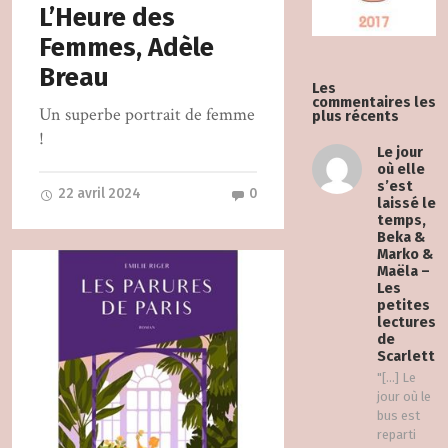
L’Heure des
Femmes, Adèle
Breau
Les
commentaires les
Un superbe portrait de femme
plus récents
!
Le jour
où elle
s’est
22 avril 2024
0
laissé le
temps,
Beka &
Marko &
Maëla –
Les
petites
lectures
de
Scarlett
"[…] Le
jour où le
bus est
reparti