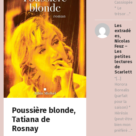
Cassiopée
* Le
trésor ..."
Les
extradé
es,
Nicolas
Feuz –
Les
petites
lectures
de
Scarlett
"[…]
Horora
Borealis
(parfait
pour la
saison) *
Poussière blonde,
Hérésix
Tatiana de
(peut-être
bien mon
Rosnay
préféré ..."