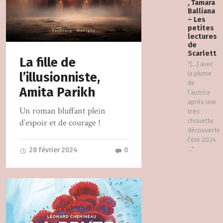
, Tamara
Balliana
– Les
petites
lectures
de
Scarlett
La fille de
"[…] avec
l’illusionniste,
la plume
de
Amita Parikh
l’autrice
après une
Un roman bluffant plein
très
d’espoir et de courage !
chouette
découverte
l’été 2024
..."
28 février 2024
0